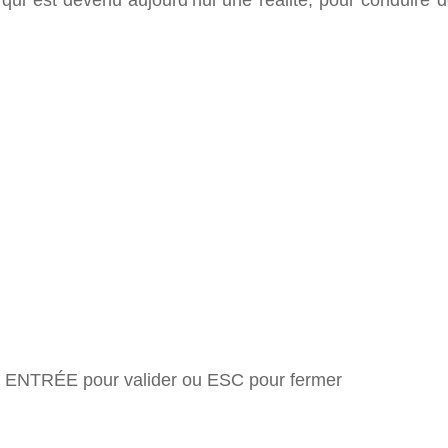
 qui est devenu aujourd’hui une réalité, pour conduire d
 ENTRÉE pour valider ou ESC pour fermer