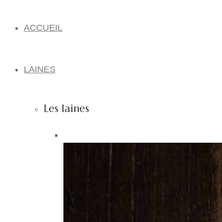
ACCUEIL
LAINES
Les laines